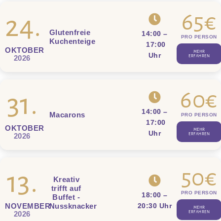
65€
24.
Glutenfreie
14:00
–
PRO PERSON
Kuchenteige
17:00
OKTOBER
MEHR
Uhr
ERFAHREN
2026
60€
31.
14:00
–
Macarons
PRO PERSON
17:00
OKTOBER
MEHR
Uhr
ERFAHREN
2026
50€
13.
Kreativ
trifft auf
PRO PERSON
18:00
–
Buffet -
Nussknacker
20
:30 Uhr
NOVEMBER
MEHR
ERFAHREN
2026